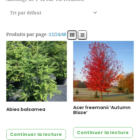
Produits par page :
12
/
24
/
48
Acer freemanii ‘Autumn
Abies balsamea
Blaze’
Continuer la lecture
Continuer la lecture