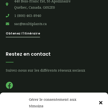
440 Bois-Franc Est, St-Apollinaire
Québec, Canada. G0S2E0
1 (800) 463-8940
sac@multiplants.ca
Obtenez l'itinéraire
Restez en contact
Suivez-nous sur les différents réseaux sociaux
F
a
c
Gérer le consentement aux
e
Liens rapide
témoins