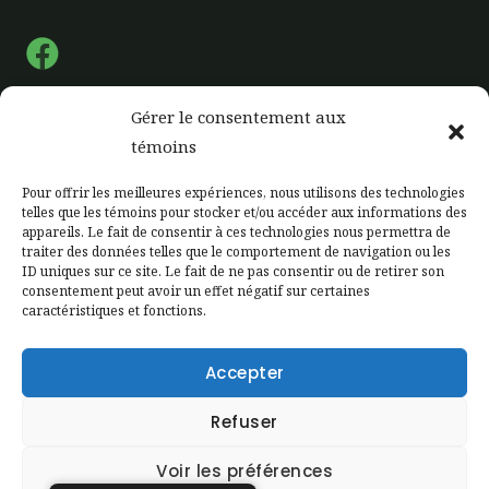
F
a
c
Gérer le consentement aux
e
Liens rapide
témoins
b
Pour offrir les meilleures expériences, nous utilisons des technologies
o
telles que les témoins pour stocker et/ou accéder aux informations des
Accueil
appareils. Le fait de consentir à ces technologies nous permettra de
o
Notre Ferme
traiter des données telles que le comportement de navigation ou les
k
ID uniques sur ce site. Le fait de ne pas consentir ou de retirer son
Notre production
consentement peut avoir un effet négatif sur certaines
caractéristiques et fonctions.
Étiquetage
Zone client
Accepter
Contactez-nous
Refuser
Voir les préférences