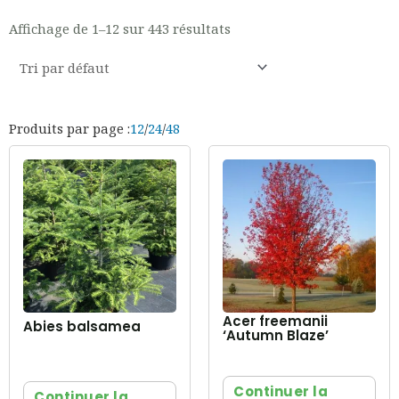
Affichage de 1–12 sur 443 résultats
Produits par page :
12
/
24
/
48
Acer freemanii
Abies balsamea
‘Autumn Blaze’
Continuer la
Continuer la