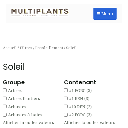
Aller
au
Menu
contenu
Accueil
/
Filtres
/
Ensoleillement
/ Soleil
Soleil
Groupe
Contenant
Arbres
#1 FORC
(3)
Arbres fruitiers
#1 REN
(3)
Arbustes
#10 REN
(2)
Arbustes à haies
#2 FORC
(3)
Afficher la ou les valeurs
Afficher la ou les valeurs