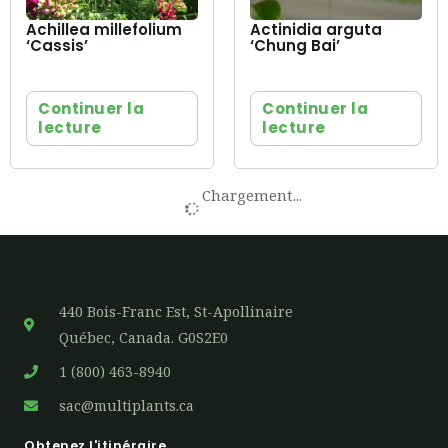
Achillea millefolium
Actinidia arguta
‘Cassis’
‘Chung Bai’
Continuer la
Continuer la
lecture
lecture
Chargement...
440 Bois-Franc Est, St-Apollinaire
Québec, Canada. G0S2E0
1 (800) 463-8940
sac@multiplants.ca
Obtenez l'itinéraire