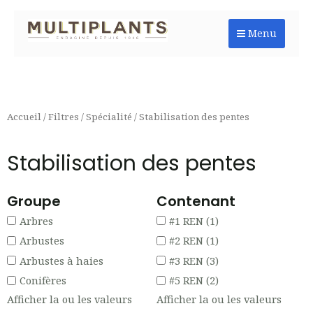
Aller
au
Menu
contenu
Accueil
/
Filtres
/
Spécialité
/ Stabilisation des pentes
Stabilisation des pentes
Groupe
Contenant
Arbres
#1 REN
(1)
Arbustes
#2 REN
(1)
Arbustes à haies
#3 REN
(3)
Conifères
#5 REN
(2)
Afficher la ou les valeurs
Afficher la ou les valeurs