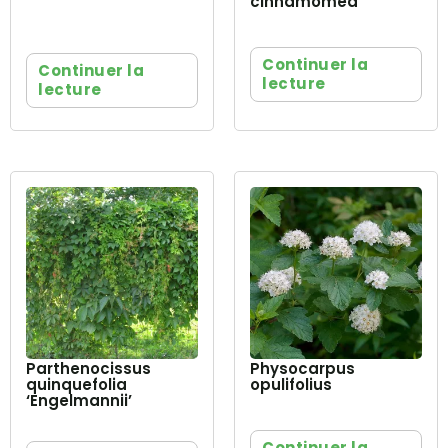
cinnamomea
Continuer la
Continuer la
lecture
lecture
Parthenocissus
Physocarpus
quinquefolia
opulifolius
‘Engelmannii’
Continuer la