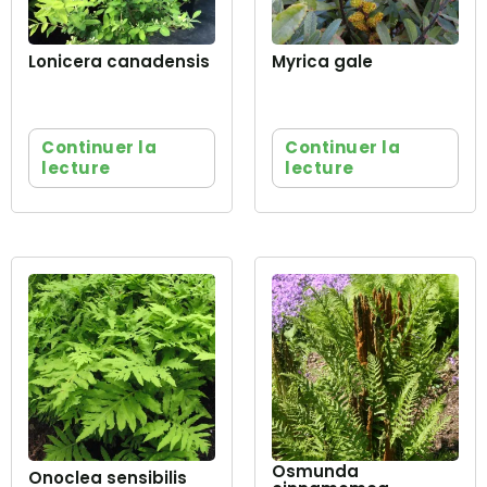
Lonicera canadensis
Myrica gale
Continuer la
Continuer la
lecture
lecture
Osmunda
Onoclea sensibilis