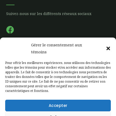
Suivez-nous sur les différents réseaux sociaux
F
a
c
Gérer le consentement aux
e
Liens rapide
témoins
b
Pour offrir les meilleures expériences, nous utilisons des technologies
o
telles que les témoins pour stocker et/ou accéder aux informations des
Accueil
appareils. Le fait de consentir à ces technologies nous permettra de
o
Notre Ferme
traiter des données telles que le comportement de navigation ou les
k
ID uniques sur ce site. Le fait de ne pas consentir ou de retirer son
Notre production
consentement peut avoir un effet négatif sur certaines
caractéristiques et fonctions.
Étiquetage
Zone client
Accepter
Contactez-nous