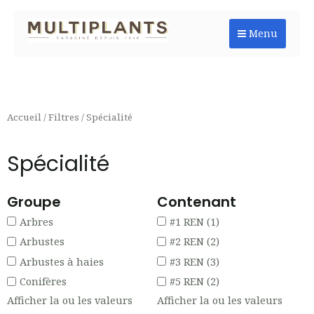
Aller
au
Menu
contenu
Accueil
/
Filtres
/ Spécialité
Spécialité
Groupe
Contenant
Arbres
#1 REN
(1)
Arbustes
#2 REN
(2)
Arbustes à haies
#3 REN
(3)
Conifères
#5 REN
(2)
Afficher la ou les valeurs
Afficher la ou les valeurs