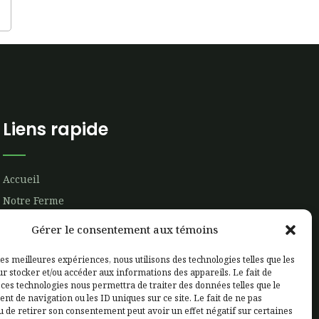
Liens rapide
Accueil
Notre Ferme
Notre production
Gérer le consentement aux témoins
Étiquetage
les meilleures expériences, nous utilisons des technologies telles que les
Zone client
r stocker et/ou accéder aux informations des appareils. Le fait de
Contactez-nous
 ces technologies nous permettra de traiter des données telles que le
t de navigation ou les ID uniques sur ce site. Le fait de ne pas
u de retirer son consentement peut avoir un effet négatif sur certaines