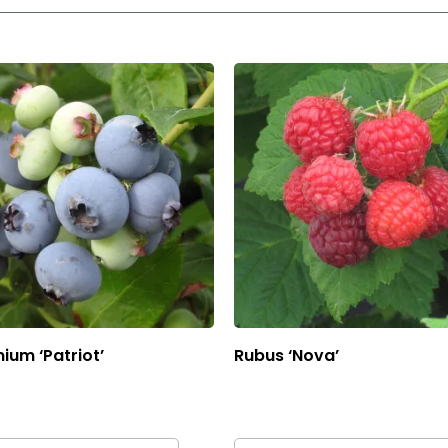
ium ‘Patriot’
Rubus ‘Nova’