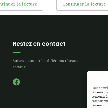
ntinuer la lecture
Continuer la lecture
Restez en contact
Suivez-nous sur les différents réseaux
sociaux
F
a
Pour offrir 
témoins pou
c
consentir à
e
comportemen
consentir o