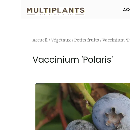
Aller
AC
au
contenu
Accueil
/
Végétaux
/
Petits fruits
/ Vaccinium ‘P
Vaccinium 'Polaris'