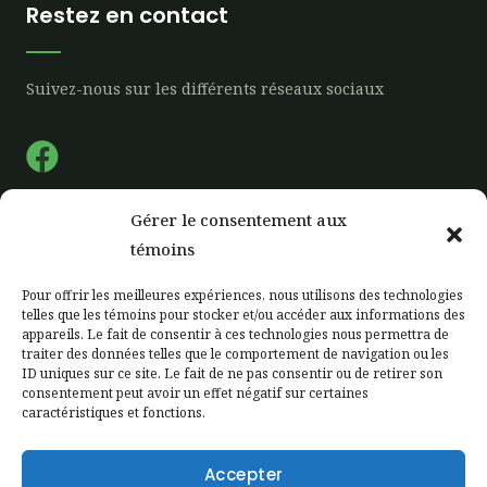
Restez en contact
Suivez-nous sur les différents réseaux sociaux
F
a
c
Gérer le consentement aux
e
Liens rapide
témoins
b
Pour offrir les meilleures expériences, nous utilisons des technologies
o
telles que les témoins pour stocker et/ou accéder aux informations des
Accueil
appareils. Le fait de consentir à ces technologies nous permettra de
o
Notre Ferme
traiter des données telles que le comportement de navigation ou les
k
ID uniques sur ce site. Le fait de ne pas consentir ou de retirer son
Notre production
consentement peut avoir un effet négatif sur certaines
caractéristiques et fonctions.
Étiquetage
Zone client
Accepter
Contactez-nous