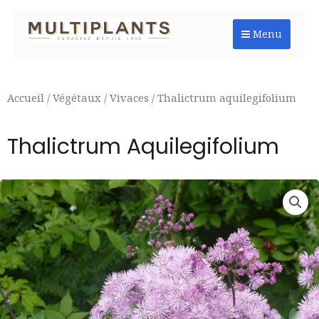
Aller
au
Menu
contenu
Accueil
/
Végétaux
/
Vivaces
/ Thalictrum aquilegifolium
Thalictrum Aquilegifolium