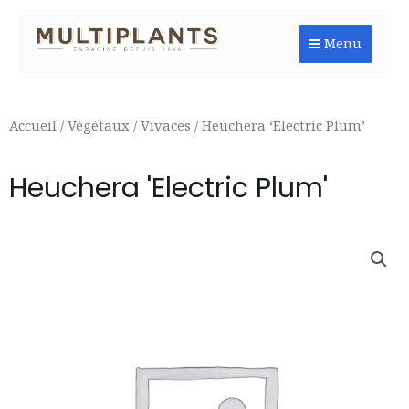
Aller
au
Menu
contenu
Accueil
/
Végétaux
/
Vivaces
/ Heuchera ‘Electric Plum’
Heuchera 'Electric Plum'