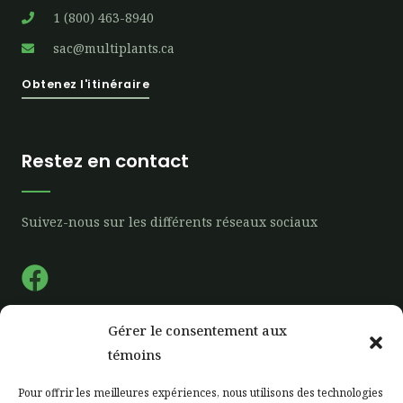
1 (800) 463-8940
sac@multiplants.ca
Obtenez l'itinéraire
Restez en contact
Suivez-nous sur les différents réseaux sociaux
F
a
c
Gérer le consentement aux
e
Liens rapide
témoins
b
Pour offrir les meilleures expériences, nous utilisons des technologies