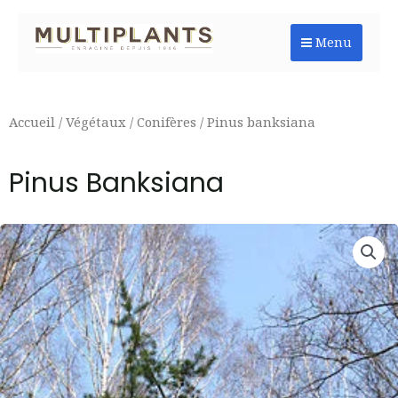
Aller
au
Menu
contenu
Accueil
/
Végétaux
/
Conifères
/ Pinus banksiana
Pinus Banksiana