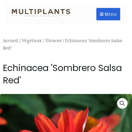
Aller
au
Menu
contenu
Accueil
/
Végétaux
/
Vivaces
/ Echinacea ‘Sombrero Salsa
Red’
Echinacea 'Sombrero Salsa
Red'